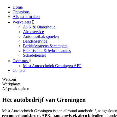
Home
Occasions
Afspraak maken
Werkplaats
APK & Onderhoud
Aircoservice
Automaatbak spoelen
Bandenservice
Bedrijfswagens & campers
Elektrische- & hybride auto's
Schadeherstel
Over ons
Mast Autotechniek Groningen APP
Contact
Welkom
Werkplaats
Afspraak maken
Hét autobedrijf van Groningen
Mast Autotechniek Groningen is een allround autobedrijf, aangesloten
een
onderhoudsbeurt, APK, bandenwissel, airco bijvullen
of ander