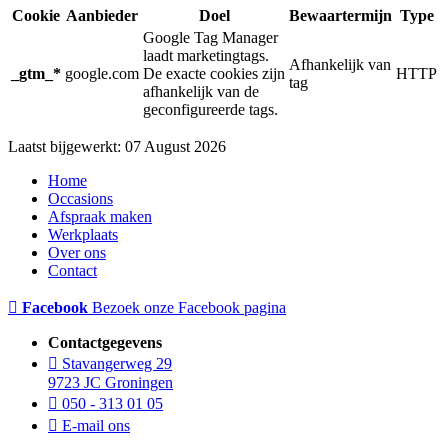
Cookie
Aanbieder
Doel
Bewaartermijn
Type
Google Tag Manager
laadt marketingtags.
Afhankelijk van
_gtm_*
google.com
De exacte cookies zijn
HTTP
tag
afhankelijk van de
geconfigureerde tags.
Laatst bijgewerkt: 07 August 2026
Home
Occasions
Afspraak maken
Werkplaats
Over ons
Contact
Facebook
Bezoek onze Facebook pagina
Contactgegevens
Stavangerweg 29
9723 JC Groningen
050 - 313 01 05
E-mail ons